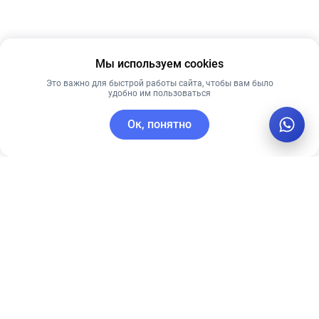
Мы используем cookies
Это важно для быстрой работы сайта, чтобы вам было
удобно им пользоваться
Ок, понятно
C этим товаром покупают
Новинка
Лидер продаж
Рекомендуем
Лучшая цена
Рекомендуем
Skin1004 крем
Ультра-
Madagascar
увлажняющий
Centella Hyalu-
крем CU SKIN