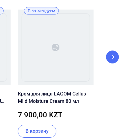
Рекомендуем
Новинка
Рекомендуе
Крем для лица LAGOM Cellus
Сыворотка с Ви
U
Mild Moisture Cream 80 мл
TIMELESS Skin C
5
20% Serum 50m
7 900,00 KZT
11 000,00
В корзину
Нет в налич