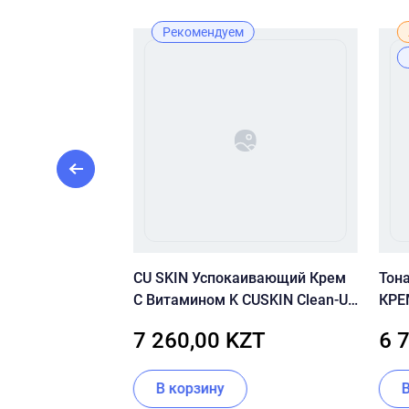
Рекомендуем
воротка с
CU SKIN Успокаивающий Крем
Тон
% — Medik8
С Витамином K CUSKIN Clean-Up
КРЕ
Calming Intensive Cream
CRE
KZT
7 260,00 KZT
6 
ии
В корзину