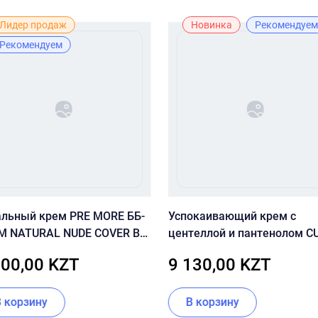
Лидер продаж
Новинка
Рекомендуем
Рекомендуем
альный крем PRE MORE ББ-
Успокаивающий крем с
М NATURAL NUDE COVER BB
центеллой и пантенолом C
AM SPF20
SKIN Dr.Solution Cicaming B
700,00 KZT
9 130,00 KZT
Madeca Cream 70 мл
В корзину
В корзину