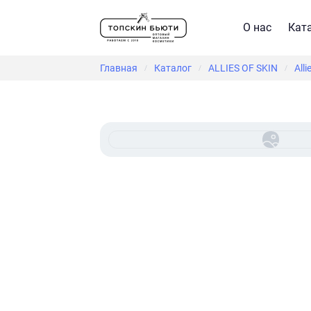
О нас
Кат
Главная
Каталог
ALLIES OF SKIN
All
/
/
/