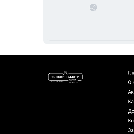
Г
О
А
К
Д
Ко
За