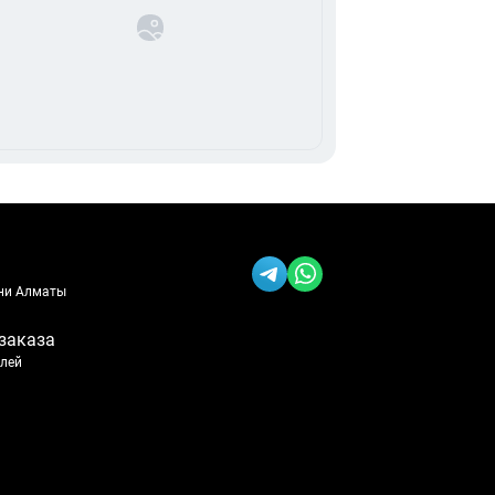
ени Алматы
заказа
блей