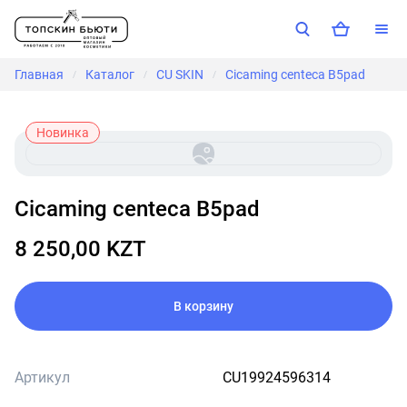
Главная
Каталог
CU SKIN
Cicaming centeca B5pad
/
/
/
Новинка
Cicaming centeca B5pad
8 250,00 KZT
В корзину
Артикул
CU19924596314