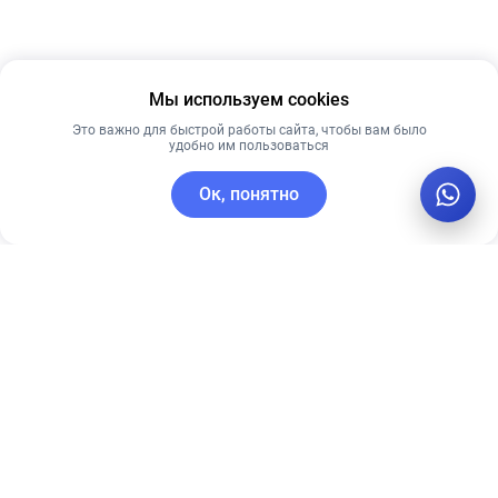
Мы используем cookies
Это важно для быстрой работы сайта, чтобы вам было
удобно им пользоваться
Ок, понятно
C этим товаром покупают
Рекомендуем
Лучшая цена
Рекомендуем
КРЕМ ДЛЯ
Гидрогелевые
ЛИЦА ALLIES
патчи с
OF SKIN MULTI
волюфилином,