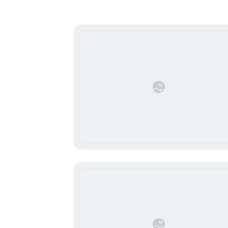
1
of
16