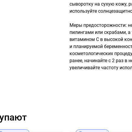
сыворотку на сухую кожу, р
используйте солнцезащитно
Меры предосторожности: не
пилингами или скрабами, а 
витамином C в высокой конц
и планируемой беременности
косметологических процедур
ранее, начинайте с 2 раз в 
увеличивайте частоту испо
купают