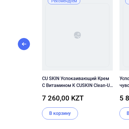
Рекомендуем
 ALLIES OF
CU SKIN Успокаивающий Крем
Усп
RIENT & DIOIC
С Витамином K CUSKIN Clean-Up
чув
M 50 МЛ
Calming Intensive Cream
цент
KZT
7 260,00 KZT
5 
Rege
ии
В корзину
Item