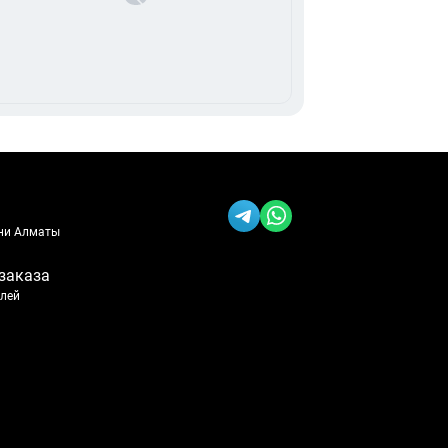
ени Алматы
заказа
блей