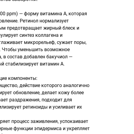
00 ppm) — форму витамина A, которая 
овление. Ретинол нормализует 
ым предотвращает жирный блеск и 
лирует синтез коллагена и 
глаживает микрорельеф, сужает поры, 
. Чтобы уменьшить возможное 
, в состав добавлен бакучиол — 
й стабилизирует витамин A.

ие компоненты:

щество, действие которого аналогично 
рует обновление, делает кожу более 
ает раздражения, подходит для 
лизирует ретиноиды и усиливает их 
ряет процесс заживления, успокаивает 
ерные функции эпидермиса и укрепляет 