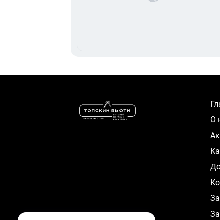
Г
О
А
К
Д
Ко
За
За