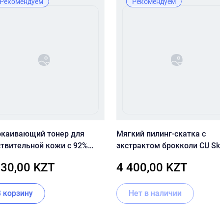
Рекомендуем
Рекомендуем
окаивающий тонер для
Мягкий пилинг-скатка с
ствительной кожи с 92%
экстрактом брокколи CU Sk
еллы Dr.Ceuracle Cica
Dr. Solution Broccoli Peeling 
830,00 KZT
4 400,00 KZT
n 92 Toner
В корзину
Нет в наличии