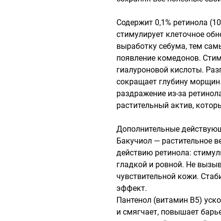
Содержит 0,1% ретинола (10
стимулирует клеточное обн
выработку себума, тем сам
появление комедонов. Стиму
гиалуроновой кислоты. Раз
сокращает глубину морщин
раздражение из-за ретинола
растительный актив, которы
Дополнительные действующ
Бакучиол — растительное ве
действию ретинола: стимули
гладкой и ровной. Не вызыв
чувствительной кожи. Стаби
эффект.

Пантенол (витамин B5) уско
и смягчает, повышает барь