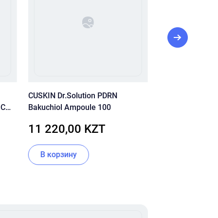
CUSKIN Dr.Solution PDRN
КРЕМ ДЛЯ ЛИЦА
 C
Bakuchiol Ampoule 100
SKIN MULTI NUT
RENEWING CRE
11 220,00 KZT
44 500,00
В корзину
Нет в налич