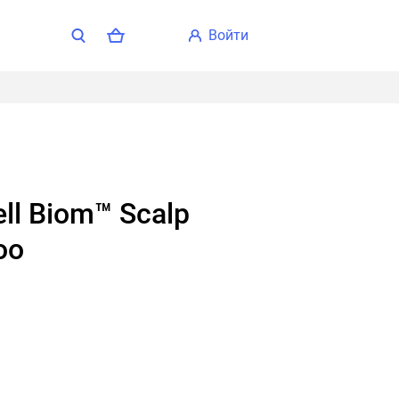
войти
oo