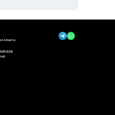
ени Алматы
заказа
блей