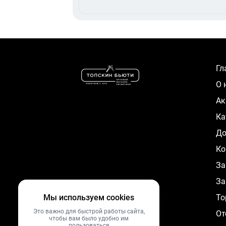
Г
О
А
К
Д
Ко
За
За
Мы используем cookies
To
Это важно для быстрой работы сайта,
От
чтобы вам было удобно им
пользоваться