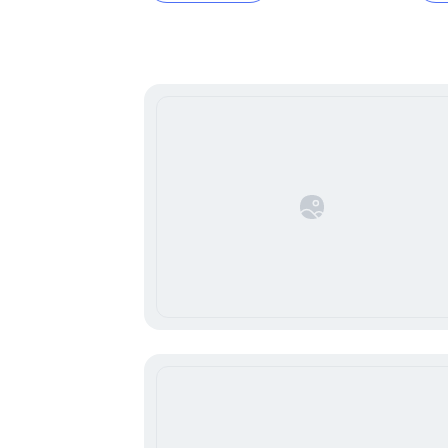
Item
1
of
16