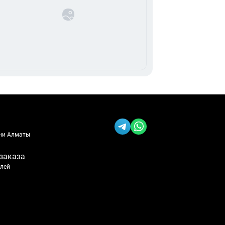
ени Алматы
заказа
блей