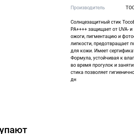
Производитель
TO
Солнцезащитный стик Tocobo 
PA++++ защищает от UVA- и
ожоги, пигментацию и фотос
липкости, предотвращает п
для кожи. Имеет сертификат
Формула, устойчивая к влаг
во время прогулок и заняти
стика позволяет гигиенично
дн
купают