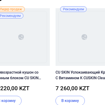
Лидер продаж
Рекомендуем
Рекомендуем
ивозрастной кушон со
CU SKIN Успокаивающий К
нным блоком CU SKIN
С Витамином K CUSKIN Clea
AN-UP SKINFIT CUSHION
Calming Intensive Cream
 220,00 KZT
7 260,00 KZT
T (SPF50+/PA+++) 21 тон
В корзину
В корзину