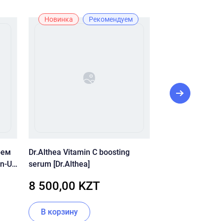
Новинка
Рекомендуем
Рекомендуе
рем
Dr.Althea Vitamin C boosting
Антивозрастной
n-Up
serum [Dr.Althea]
сменным блоко
CLEAN-UP SKIN
8 500,00 KZT
11 220,00
PACT (SPF50+/P
В корзину
В корзину