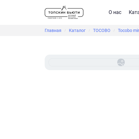
О нас
Кат
Главная
Каталог
TOCOBO
Tocobo min
/
/
/