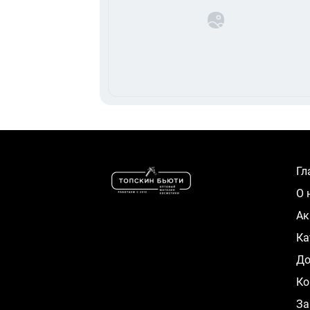
Г
О
А
К
Д
Ко
За