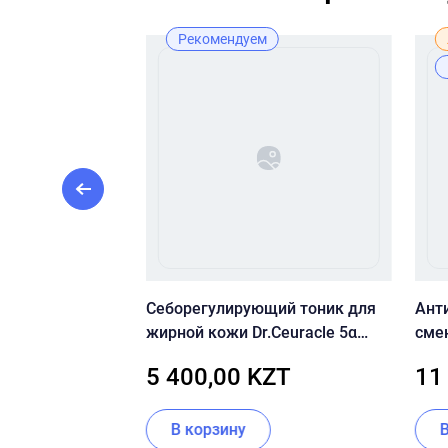
ж
Рекомендуем
яющий крем CU
Себорегулирующий тоник для
Ант
oisture
жирной кожи Dr.Ceuracle 5α
сме
Control Clearing Toner
CLE
KZT
5 400,00 KZT
11
PAC
В корзину