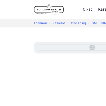
О нас
Кат
Главная
Каталог
One Thing
ONE THING
/
/
/