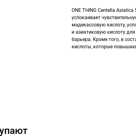
ONE THING Centella Asiatic
успокаивает чувствительну
мадекассовую кислоту, усп
и азиатиковую кислоту для
барьера. Кроме того, в сост
кислоты, которые повышаю
купают