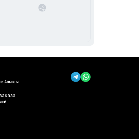
ени Алматы
заказа
блей