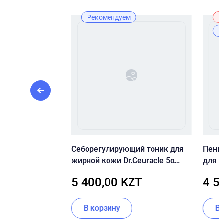
Рекомендуем
Рекомендуем
НАЯ
Себорегулирующий тоник для
Пен
ВИТАМИНОМ U И
жирной кожи Dr.Ceuracle 5α
для
AMIN U SUN
Control Clearing Toner
Hear
ZT
5 400,00 KZT
4 
 PA++++
Cle
В корзину