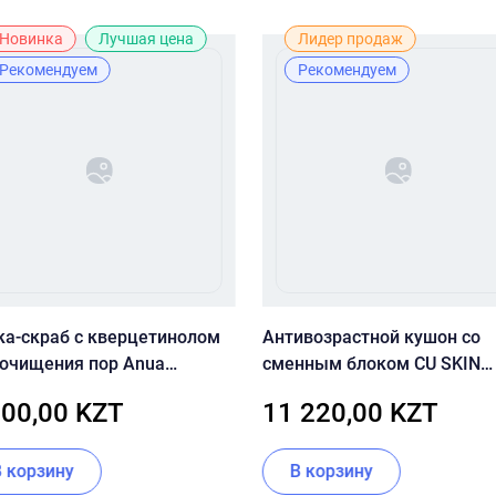
Новинка
Лучшая цена
Лидер продаж
Рекомендуем
Рекомендуем
ка-скраб с кверцетинолом
Антивозрастной кушон со
 очищения пор Anua
сменным блоком CU SKIN
tleaf Quercetinol Pore Deep
CLEAN-UP SKINFIT CUSHION
500,00 KZT
11 220,00 KZT
ansing Foam
PACT (SPF50+/PA+++) 21 то
В корзину
В корзину