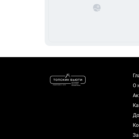
Г
О
А
К
Д
Ко
За