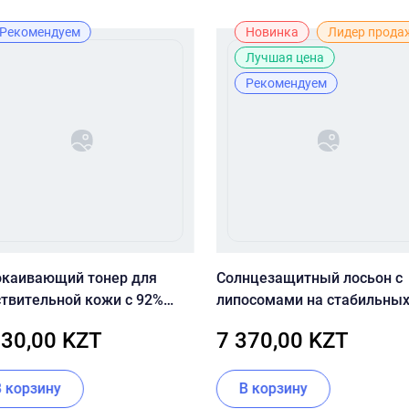
Рекомендуем
Новинка
Лидер прода
Лучшая цена
Рекомендуем
окаивающий тонер для
Солнцезащитный лосьон с
ствительной кожи с 92%
липосомами на стабильны
еллы Dr.Ceuracle Cica
фильтрах CU SKIN Clean-UP
830,00 KZT
7 370,00 KZT
n 92 Toner
Blemish Sun Lotion SPF50+
PA++++ 60 мл
В корзину
В корзину