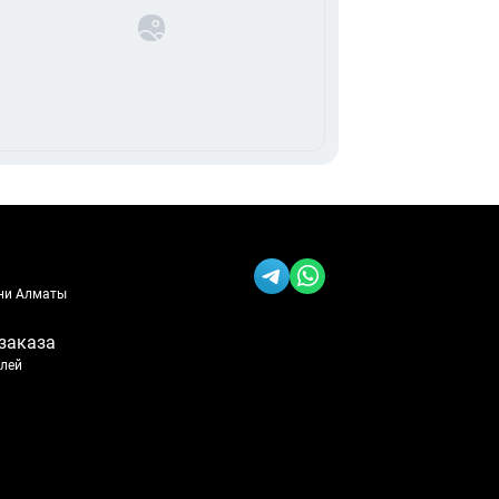
ени Алматы
заказа
блей