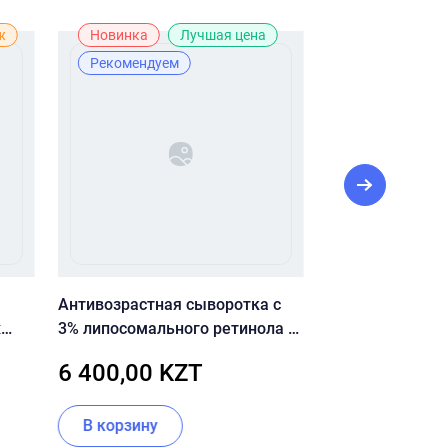
ж
Новинка
Лучшая цена
Рекомендуе
Рекомендуем
Антивозрастная сыворотка с
Себорегулирую
х
3% липосомального ретинола и
жирной кожи Dr
пептидами SKIN&LAB Retinol
Control Clearing
6 400,00 KZT
5 400,00 
Repair Serum
В корзину
В корзину