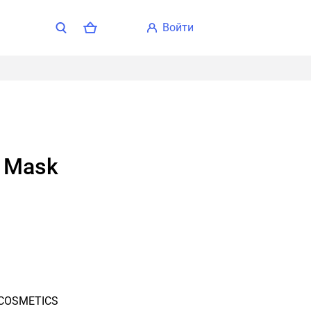
войти
y Mask
COSMETICS