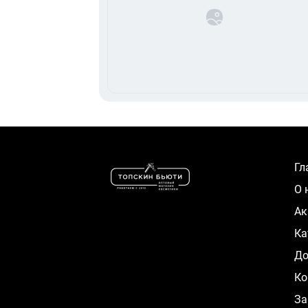
Г
О
А
К
Д
Ко
За