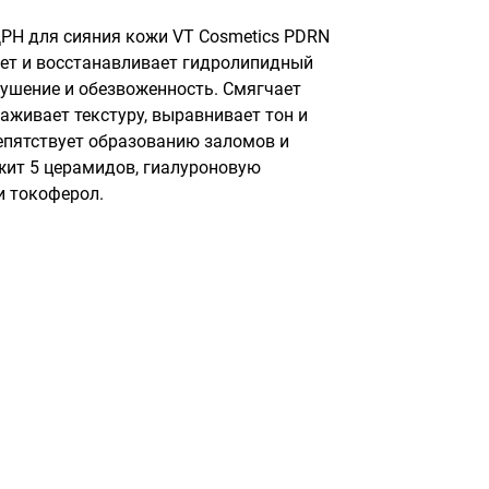
РН для сияния кожи VT Cosmetics PDRN 
яет и восстанавливает гидролипидный 
ушение и обезвоженность. Смягчает 
аживает текстуру, выравнивает тон и 
епятствует образованию заломов и 
жит 5 церамидов, гиалуроновую 
 и токоферол.