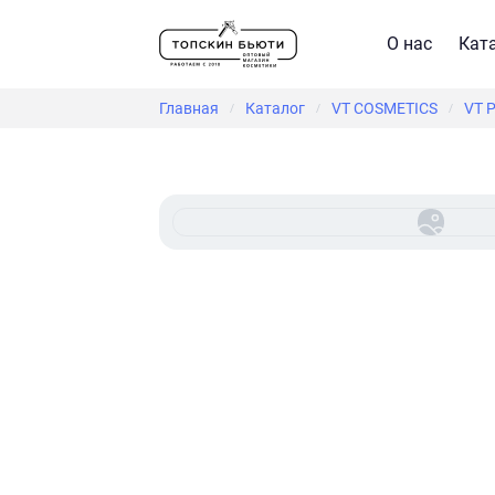
О нас
Кат
Главная
Каталог
VT COSMETICS
VT 
/
/
/