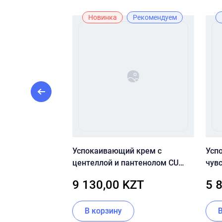
Новинка
Рекомендуем
воротка с
Успокаивающий крем с
Усп
 — Medik8
центеллой и пантенолом CU
чув
0
SKIN Dr.Solution Cicaming B5
цент
KZT
9 130,00 KZT
5 
Madeca Cream 70 мл
Rege
В корзину