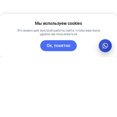
Мы используем cookies
Это важно для быстрой работы сайта, чтобы вам было
удобно им пользоваться
Ок, понятно
C этим товаром покупают
Лидер продаж
Новинка
Лучшая цена
Рекомендуем
Рекомендуем
Ультра-
Anua 70%
увлажняющий
Peach niacin
крем CU SKIN
serum 30m