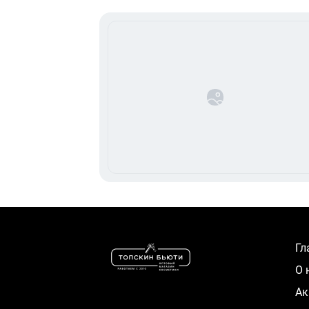
Г
О
А