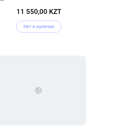
MIN
для лица, для 
11 550,00 KZT
8 000,00 
100 мл
Нет в наличии
Нет в налич