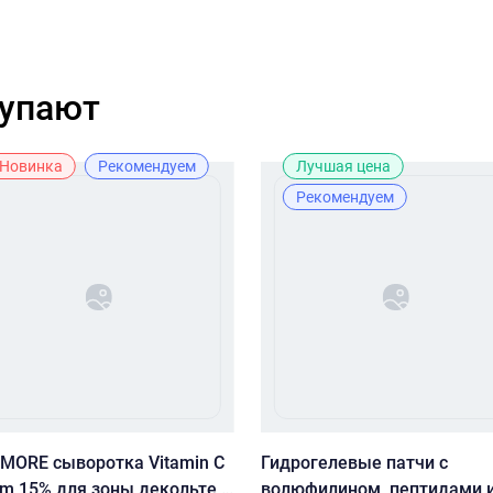
купают
Новинка
Рекомендуем
Лучшая цена
Рекомендуем
 MORE сыворотка Vitamin C
Гидрогелевые патчи с
um 15% для зоны декольте,
волюфилином, пептидами 