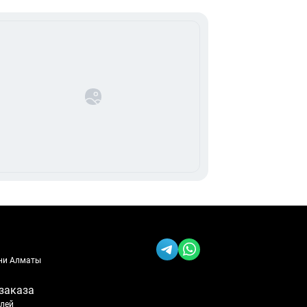
ени Алматы
заказа
блей