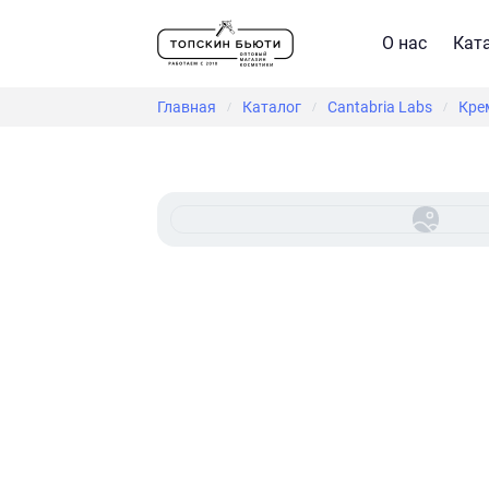
О нас
Кат
Главная
Каталог
Cantabria Labs
Крем
/
/
/