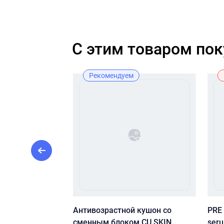
C этим товаром по
ж
Рекомендуем
N1004
Антивозрастной кушон со
PRE
ella Ampoule 30
сменным блоком CU SKIN
ser