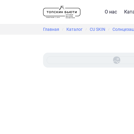
О нас
Кат
Главная
Каталог
CU SKIN
Солнцезащ
/
/
/