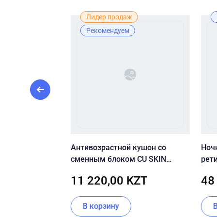
Лидер продаж
Рекомендуем
А ДЛЯ
Антивозрастной кушон со
Ноч
E MOISTURE
сменным блоком CU SKIN
рет
NG
CLEAN-UP SKINFIT CUSHION
Crys
ZT
11 220,00 KZT
48
PACT (SPF50+/PA+++) 21 тон
В корзину