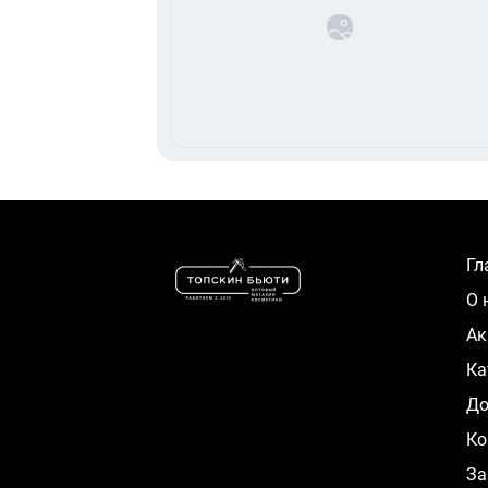
Г
О
А
К
Д
Ко
За