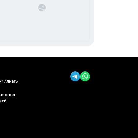
ени Алматы
заказа
блей