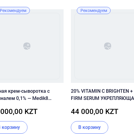
Рекомендуем
Рекомендуем
ная крем-сыворотка с
20% VITAMIN C BRIGHTEN +
иналем 0,1% — Medik8
FIRM SERUM УКРЕПЛЯЮЩ
tal Retinal 10
СЫВОРОТКА С 20%
 000,00 KZT
44 000,00 KZT
ВИТАМИНОМ С 30 ML
В корзину
В корзину