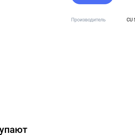
Производитель
CU 
купают