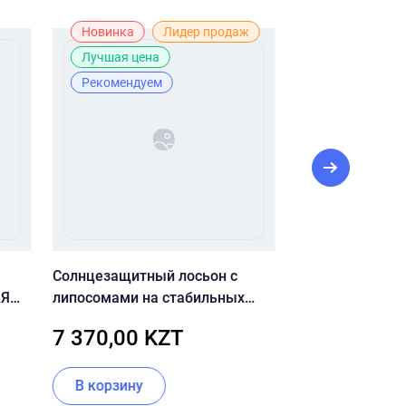
Новинка
Лидер продаж
Новинка
Лучшая цена
Рекомендуем
Солнцезащитный лосьон с
Dr.Althea Vitami
АЯ
липосомами на стабильных
serum [Dr.Althea
фильтрах CU SKIN Clean-UP
7 370,00 KZT
8 500,00 
Blemish Sun Lotion SPF50+
PA++++ 60 мл
В корзину
В корзину