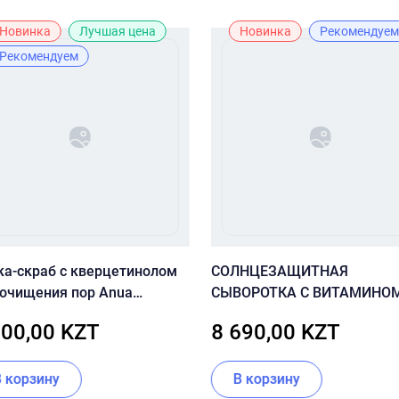
Новинка
Лучшая цена
Новинка
Рекомендуем
Рекомендуем
ка-скраб с кверцетинолом
СОЛНЦЕЗАЩИТНАЯ
 очищения пор Anua
СЫВОРОТКА С ВИТАМИНОМ
tleaf Quercetinol Pore Deep
В12 CUSKIN VITAMIN U SUN
500,00 KZT
8 690,00 KZT
ansing Foam
SERUM SPF 50+ PA++++
В корзину
В корзину