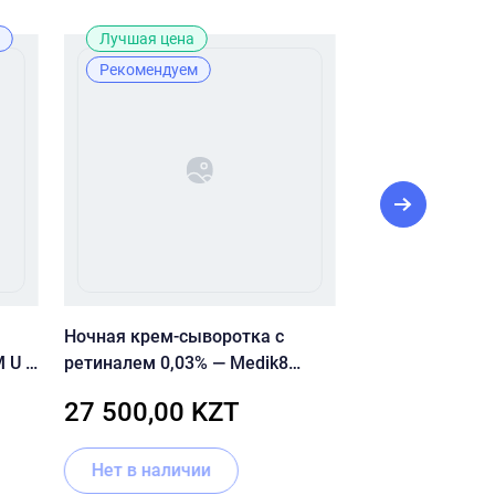
Лучшая цена
Лидер прода
Рекомендуем
Лучшая цена
Рекомендуе
Ночная крем-сыворотка с
Pre More ББ кр
 U И
ретиналем 0,03% — Medik8
Extra Cover
Crystal Retinal 3
27 500,00 KZT
6 500,00 
Нет в наличии
В корзину