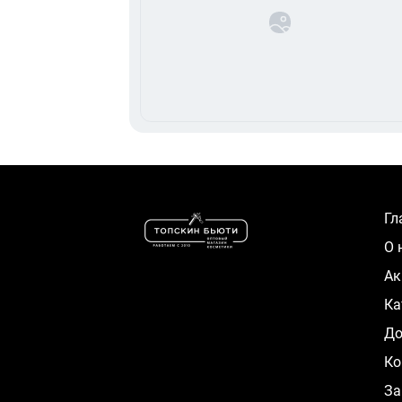
Г
О
А
К
Д
Ко
За