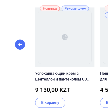
Лидер продаж
Новинка
Рекомендуем
тамином С,
Успокаивающий крем с
Пен
are Vitamin C
центеллой и пантенолом CU
для
SKIN Dr.Solution Cicaming B5
Hear
KZT
9 130,00 KZT
4 
Madeca Cream 70 мл
Cle
ии
В корзину