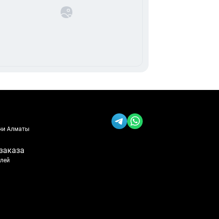
ени Алматы
заказа
блей