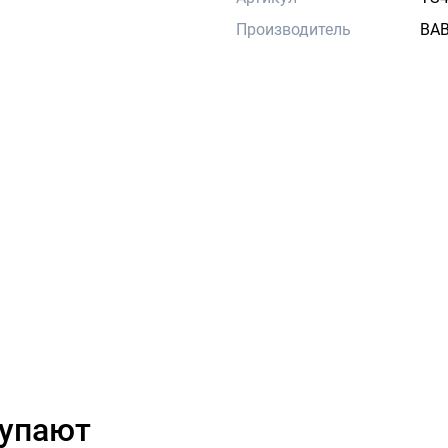
Производитель
BA
купают