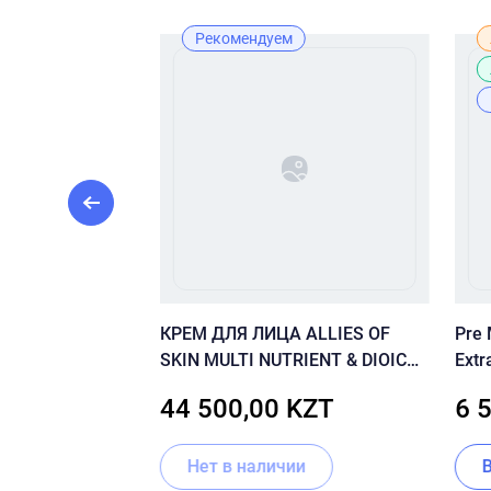
Рекомендуем
атчи с
КРЕМ ДЛЯ ЛИЦА ALLIES OF
Pre
пептидами и
SKIN MULTI NUTRIENT & DIOIC
Extr
 SKIN VITAMIN
RENEWING CREAM 50 МЛ
KZT
44 500,00 KZT
6 
Patch
Нет в наличии