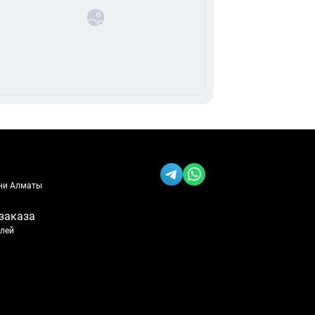
ени Алматы
заказа
блей