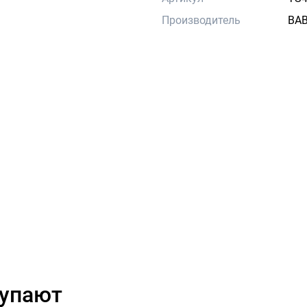
Производитель
BA
купают