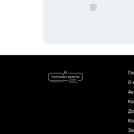
Г
О
А
К
Д
Ко
За