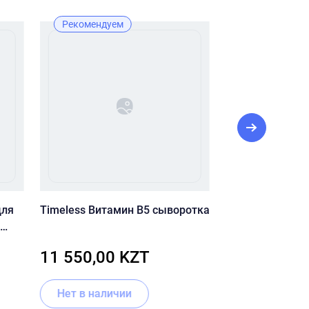
Рекомендуем
Лидер прода
Рекомендуе
для
Timeless Витамин B5 сыворотка
Успокаивающая
лица CU SKIN Cl
Foam
Intensive Serum
11 550,00 KZT
9 130,00 
Нет в наличии
В корзину