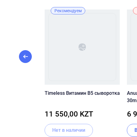
Рекомендуем
ыворотка с
Timeless Витамин B5 сыворотка
Anua
пептидами
30m
re Hyaluronic
ZT
11 550,00 KZT
6 
Serum
ии
Нет в наличии