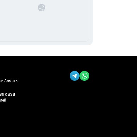
ени Алматы
заказа
блей