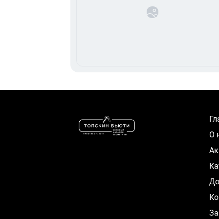
Г
О
А
К
Д
Ко
За