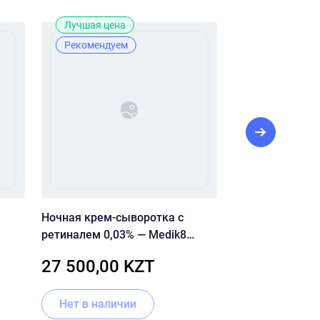
Лучшая цена
Новинка
Рекомендуем
Ночная крем-сыворотка с
PRE MORE сывор
ретиналем 0,03% — Medik8
serum 15% для 
Crystal Retinal 3
для лица 30 мл
27 500,00 KZT
7 500,00 
Нет в наличии
В корзину