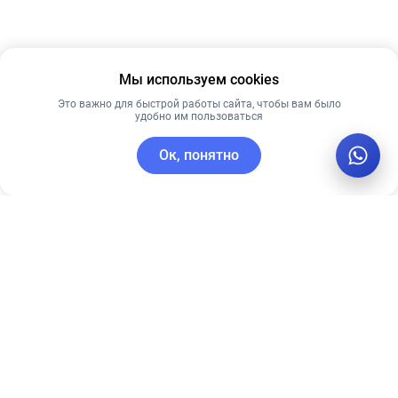
Мы используем cookies
Это важно для быстрой работы сайта, чтобы вам было
удобно им пользоваться
Ок, понятно
C этим товаром покупают
Новинка
Новинка
Лучшая цена
Рекомендуем
Рекомендуем
Антивозрастная
Кушон
сыворотка с
ухаживающий
3%
для лица #19