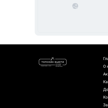
Г
О
А
К
Д
Ко
За