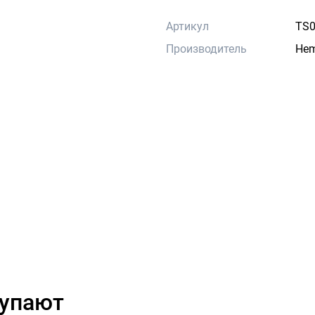
Артикул
TS0
Производитель
He
купают