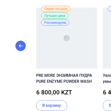
Рекомендуем
Лидер продаж
Лучшая цена
Рекомендуем
Madagascar
PRE MORE ЭНЗИМНАЯ ПУДРА
Увл
ca 2x Water-Fit
PURE ENZYME POWDER WASH
умы
зоны декольте
Clea
ZT
6 800,00 KZT
6 
ии
В корзину