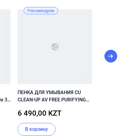
Рекомендуем
Новинка
Рекомендуе
ПЕНКА ДЛЯ УМЫВАНИЯ CU
Пенка-скраб с 
le 30
CLEAN-UP AV FREE PURIFYING
для очищения 
FOAM CLEANSER
Heartleaf Querc
6 490,00 KZT
4 500,00 
Cleansing Foam
В корзину
В корзину