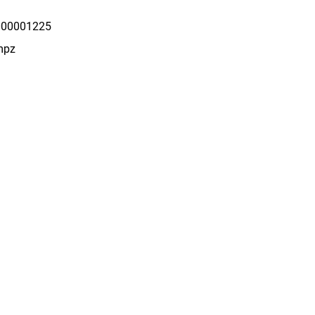
00001225
mpz