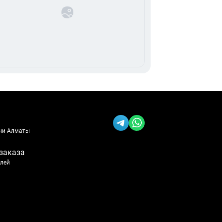
ени Алматы
заказа
блей