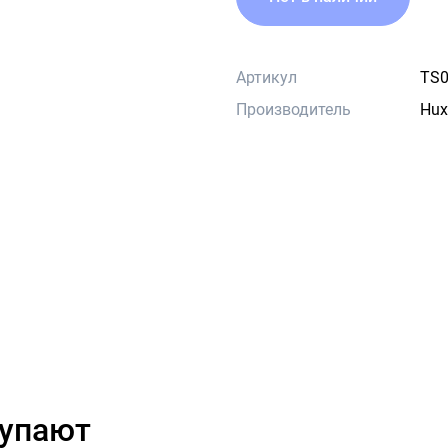
Артикул
TS0
Производитель
Hux
купают