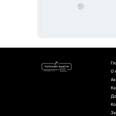
Г
О
А
К
Д
Ко
За