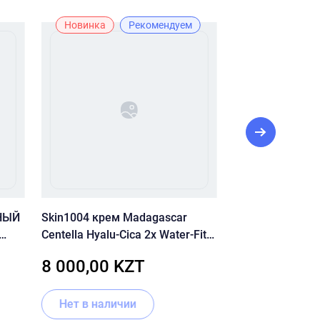
Новинка
Рекомендуем
Рекомендуе
НЫЙ
Skin1004 крем Madagascar
CU SKIN Успок
Centella Hyalu-Cica 2x Water-Fit
С Витамином K 
для лица, для зоны декольте
Calming Intensi
8 000,00 KZT
7 260,00 
100 мл
Нет в наличии
В корзину