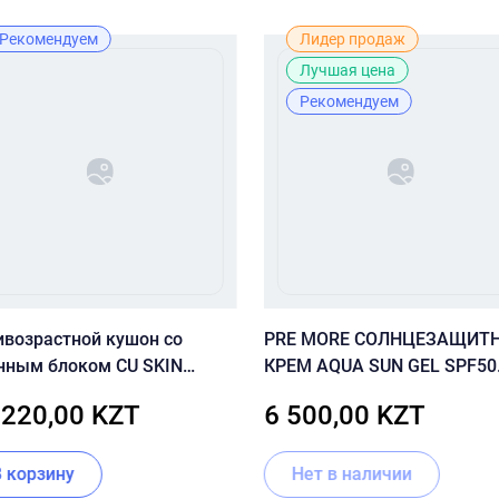
Рекомендуем
Лидер продаж
Лучшая цена
Рекомендуем
ивозрастной кушон со
PRE MORE СОЛНЦЕЗАЩИТ
нным блоком CU SKIN
КРЕМ AQUA SUN GEL SPF50
AN-UP SKINFIT CUSHION
(красный)
 220,00 KZT
6 500,00 KZT
T (SPF50+/PA+++) 23 тон
В корзину
Нет в наличии