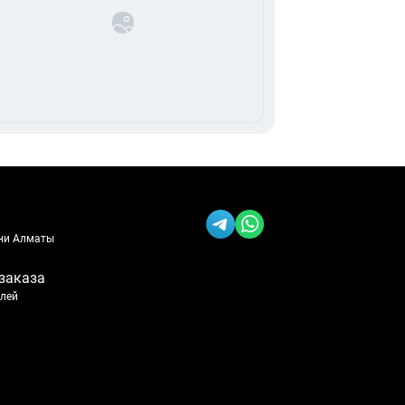
ени Алматы
заказа
блей