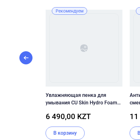
Лучшая цена
Рекомендуем
 сыворотка с
Увлажняющая пенка для
Ант
), PHA и
умывания CU Skin Hydro Foam
сме
отой CU:Skin CU
Cleanser
CLE
KZT
6 490,00 KZT
11
 Activator 0.5%
PAC
В корзину