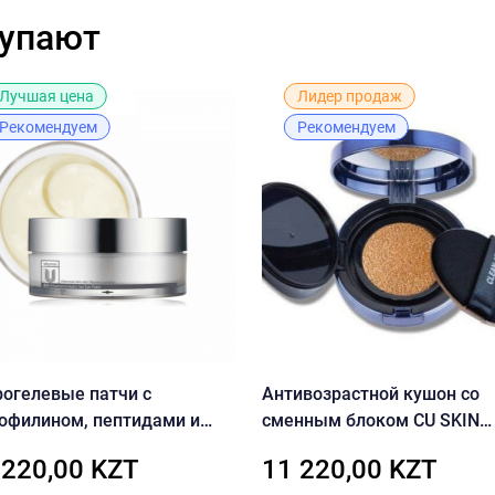
купают
Лучшая цена
Лидер продаж
Рекомендуем
Рекомендуем
рогелевые патчи с
Антивозрастной кушон со
юфилином, пептидами и
сменным блоком CU SKIN
амином U CU SKIN VITAMIN
CLEAN-UP SKINFIT CUSHION
 220,00 KZT
11 220,00 KZT
dro Gel Eye Patch
PACT (SPF50+/PA+++) 21 то