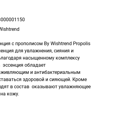
000001150
Wishtrend
ция c прополисом By Wishtrend Propolis 
ссенция для увлажнения, сияния и 
Благодаря насыщенному комплексу 
 эссенция обладает 
аживляющим и антибактериальным 
ставаться здоровой и сияющей. Кроме 
одят в состав  оказывают увлажняющее 
на кожу.