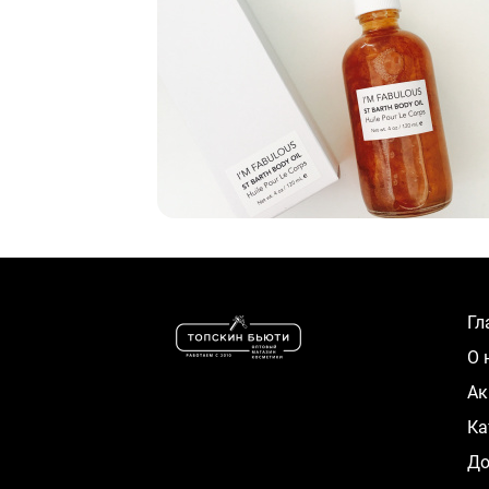
Г
О
А
К
Д