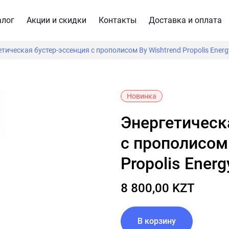
алог
Акции и скидки
Контакты
Доставка и оплата
тическая бустер-эссенция c прополисом By Wishtrend Propolis Energ
Новинка
Энергетическая бустер-эссенция
c прополисом
Propolis Ener
8 800,00 KZT
В корзину