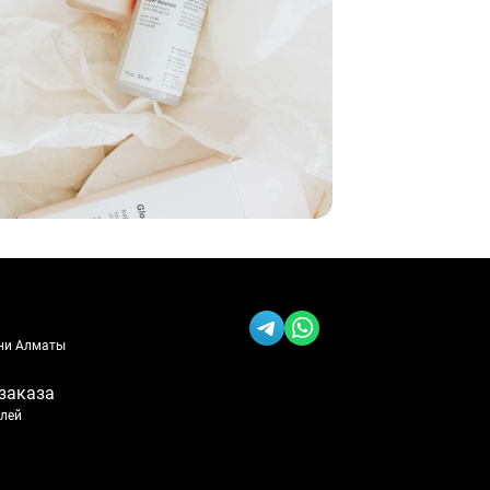
ени Алматы
заказа
блей