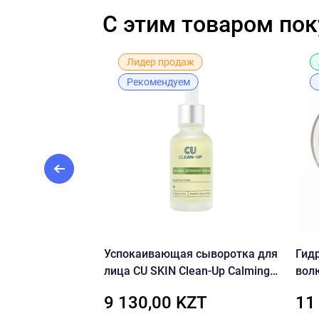
C этим товаром по
Лидер продаж
Рекомендуем
воротка с
Успокаивающая сыворотка для
Гид
% — Medik8
лица CU SKIN Clean-Up Calming
вол
Intensive Serum 30 мл
вит
KZT
9 130,00 KZT
11
U Hy