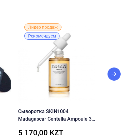
Лидер продаж
Новинка
Рекомендуем
Рекомендуе
Сыворотка SKIN1004
Пенка-скраб с 
Madagascar Centella Ampoule 30
для очищения 
мл
Heartleaf Querc
5 170,00 KZT
4 500,00 
н
Cleansing Foam