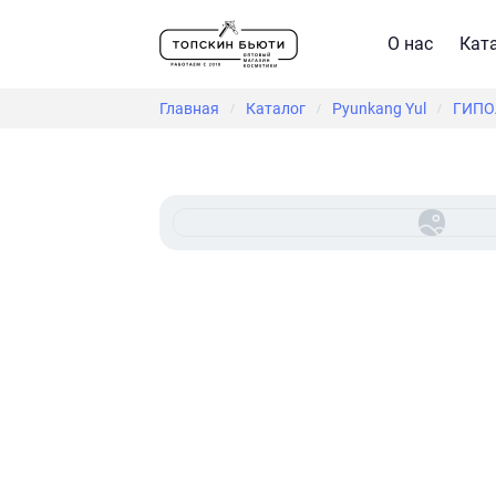
О нас
Кат
Главная
Каталог
Pyunkang Yul
ГИПО
/
/
/