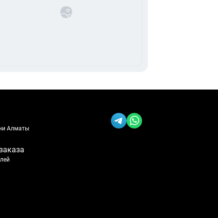
ени Алматы
заказа
блей