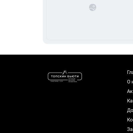
Г
О
А
К
Д
Ко
За