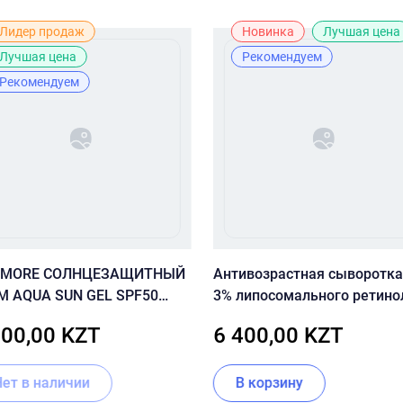
Лидер продаж
Новинка
Лучшая цена
Лучшая цена
Рекомендуем
Рекомендуем
 MORE СОЛНЦЕЗАЩИТНЫЙ
Антивозрастная сыворотка
М AQUA SUN GEL SPF50
3% липосомального ретино
асный)
пептидами SKIN&LAB Retino
500,00 KZT
6 400,00 KZT
Repair Serum
Нет в наличии
В корзину