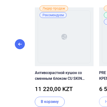
Лидер продаж
Рекомендуем
ЫВАНИЯ CU
Антивозрастной кушон со
PRE
EE PURIFYING
сменным блоком CU SKIN
КРЕ
R
CLEAN-UP SKINFIT CUSHION
(кр
ZT
11 220,00 KZT
6 
PACT (SPF50+/PA+++) 21 тон
В корзину