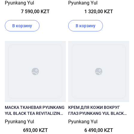
YUL NUTRITION CREAM 100 МЛ
SPOT PATCH 1 ЛИСТ (15ШТ)
Pyunkang Yul
Pyunkang Yul
7 590,00 KZT
1 320,00 KZT
В корзину
В корзину
МАСКА ТКАНЕВАЯ PYUNKANG
КРЕМ ДЛЯ КОЖИ ВОКРУГ
YUL BLACK TEA REVITALIZING
ГЛАЗ PYUNKANG YUL BLACK
MASK PACK
TEA TIME REVERSE EYE CREAM
Pyunkang Yul
Pyunkang Yul
25 МЛ
693,00 KZT
6 490,00 KZT