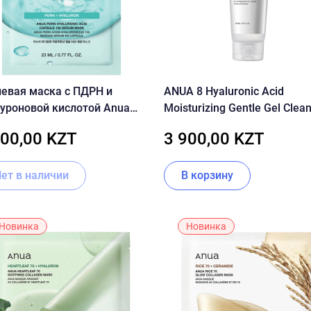
невая маска с ПДРН и
ANUA 8 Hyaluronic Acid
уроновой кислотой Anua
Moisturizing Gentle Gel Clea
 Hyaluronic Acid Capsule
100,00 KZT
3 900,00 KZT
Serum Mask Sheet
Нет в наличии
В корзину
Новинка
Новинка