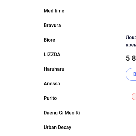
Meditime
Bravura
Лок
Biore
крем
хаут
LIZZDA
5 
Cent
Haruharu
Anessa
Purito
Daeng Gi Meo Ri
Urban Decay