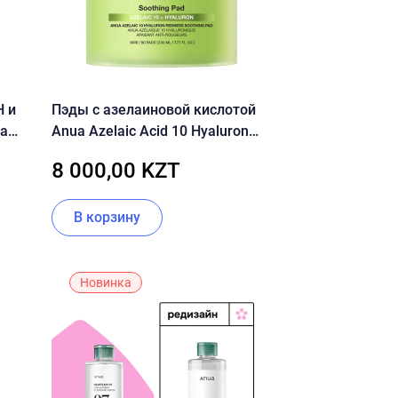
 и
Пэды с азелаиновой кислотой
ua
Anua Azelaic Acid 10 Hyaluron
low
Redness Soothing Pad
8 000,00 KZT
В корзину
Новинка