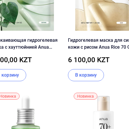
окаивающая гидрогелевая
Гидрогелевая маска для с
а с хауттюйнией Anua
кожи с рисом Anua Rice 70 
tleaf 70 Soothing Collagen
Collagen Mask
100,00 KZT
6 100,00 KZT
k
В корзину
В корзину
Новинка
Новинка