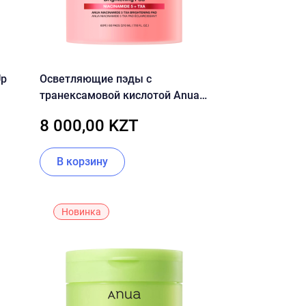
Up
Осветляющие пэды с
транексамовой кислотой Anua
Niacinamide 5 TXA Brightening
8 000,00 KZT
Pad
В корзину
Новинка