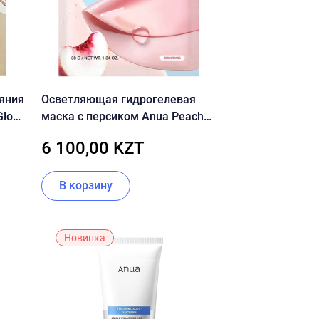
ияния
Осветляющая гидрогелевая
Glow
маска с персиком Anua Peach
70 Niacin Brightening Collagen
6 100,00 KZT
Mask
В корзину
Новинка