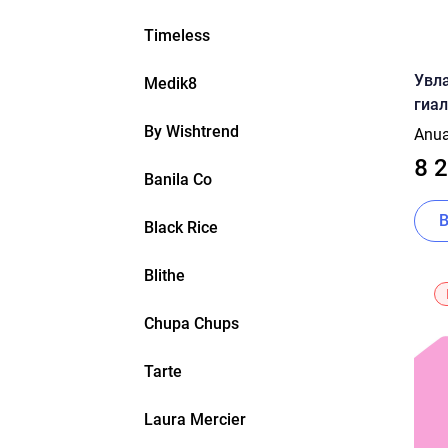
Timeless
Увл
Medik8
гиал
PDRN
By Wishtrend
Anu
Mois
8 
Banila Co
Black Rice
Blithe
Chupa Chups
Tarte
Laura Mercier