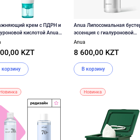
ажняющий крем с ПДРН и
Anua Липосомальная бусте
уроновой кислотой Anua
эссенция с гиалуроновой
 Hyaluronic Acid 100
кислотой, 8+ Hyaluronic Aci
a
Anua
turizing Cream 60ml
Panthenol Liposome Skin Boo
200,00 KZT
8 600,00 KZT
В корзину
В корзину
Новинка
Новинка