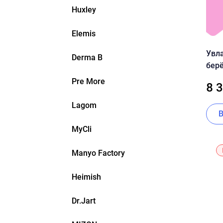
Huxley
Elemis
Увл
Derma B
берё
70% 
Pre More
8 
Lagom
MyCli
Manyo Factory
Heimish
Dr.Jart