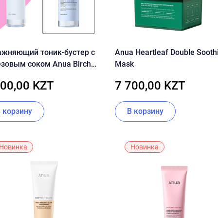
ажняющий тоник-бустер с
Anua Heartleaf Double Sooth
зовым соком Anua Birch
Mask
Boosting Toner Moisture
300,00 KZT
7 700,00 KZT
В корзину
В корзину
Новинка
Новинка