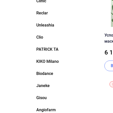
Clinic
Reclar
Unleashia
Усп
Clio
маск
Hear
PATRICK TA
6 
Mas
KIKO Milano
Biodance
Janeke
Gisou
Angiofarm