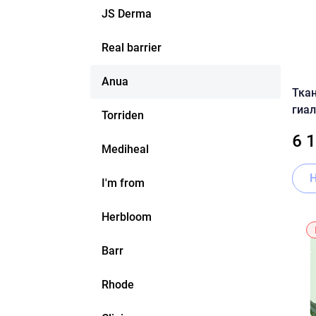
JS Derma
Real barrier
Anua
Тка
гиал
Torriden
PDRN
6 
100 
Mediheal
I'm from
Herbloom
Barr
Rhode