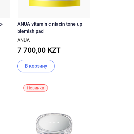
р-
ANUA vitamin c niacin tone up
blemish pad
d
ANUA
ster
7 700,00 KZT
В корзину
Новинка