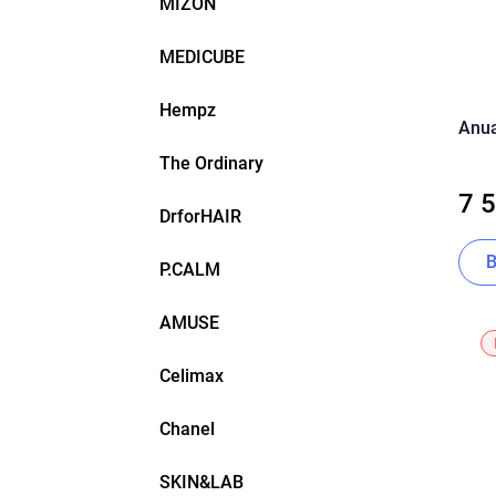
MIZON
MEDICUBE
Hempz
Anua
The Ordinary
7 
DrforHAIR
P.CALM
AMUSE
Celimax
Chanel
SKIN&LAB