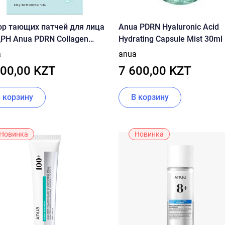
ор тающих патчей для лица
Anua PDRN Hyaluronic Acid
РН Anua PDRN Collagen
Hydrating Capsule Mist 30ml
ing Patch For Glass Skin 4EA
a
anua
100,00 KZT
7 600,00 KZT
В корзину
В корзину
Новинка
Новинка