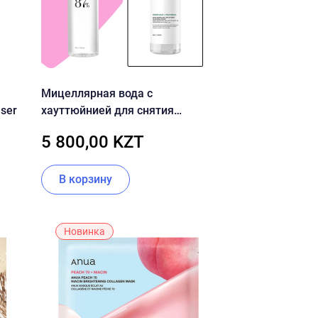
Мицеллярная вода с
nser
хауттюйнией для снятия
макияжа Anua Heartleaf 87 Low
5 800,00 KZT
pH Deep Cleansing Water
В корзину
Новинка