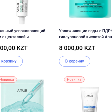
альный успокаивающий
Увлажняющие пэды с ПДРН
 с центеллой и
гиалуроновой кислотой An
тюйнией ANUA Heartleaf
PDRN 100 Hyaluronic Acid G
800,00 KZT
8 000,00 KZT
ella Red Spot Cream
Pad
В корзину
В корзину
Новинка
Новинка