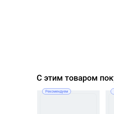
C этим товаром по
ж
Рекомендуем