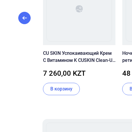
ЛНЦЕЗАЩИТНЫЙ
CU SKIN Успокаивающий Крем
Ноч
 GEL SPF50
С Витамином K CUSKIN Clean-Up
рет
Calming Intensive Cream
Crys
ZT
7 260,00 KZT
48
ии
В корзину
Item
1
of
16