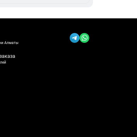
ени Алматы
заказа
блей