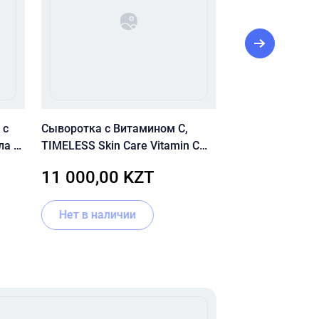
 с
Сыворотка с Витамином С,
Тональный кре
ла и
TIMELESS Skin Care Vitamin C
КРЕМ NATURAL 
l
20% Serum 50ml
CREAM SPF20
11 000,00 KZT
6 700,00 
Нет в наличии
В корзину