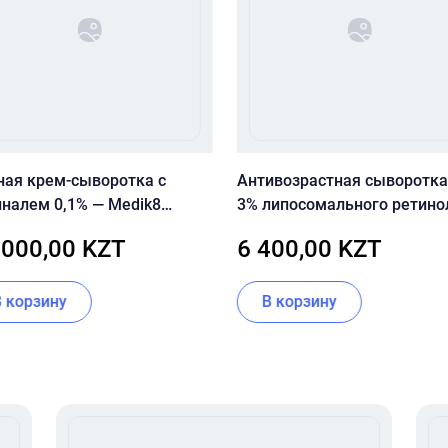
ная крем-сыворотка с
Антивозрастная сыворотка
иналем 0,1% — Medik8
3% липосомального ретино
tal Retinal 10
пептидами SKIN&LAB Retino
 000,00 KZT
6 400,00 KZT
Repair Serum
В корзину
В корзину