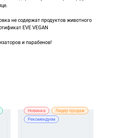
це.

овка не содержат продуктов животного 
ртификат EVE VEGAN

заторов и парабенов!
Новинка
Лидер продаж
Лидер прода
Рекомендуем
Рекомендуе