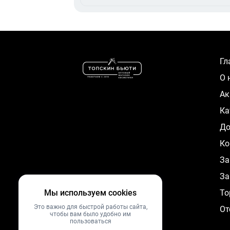
Г
О
А
К
Д
Ко
За
За
Мы используем cookies
To
Это важно для быстрой работы сайта,
От
чтобы вам было удобно им
пользоваться