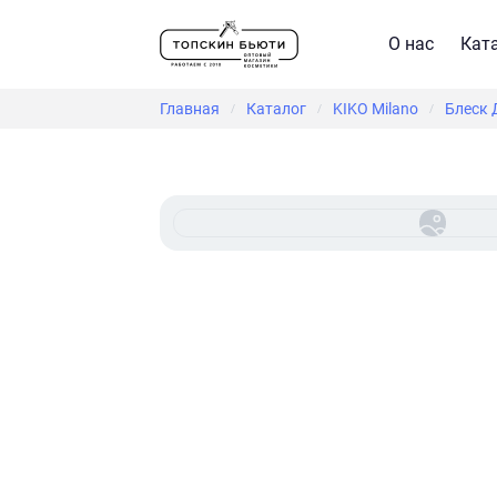
О нас
Кат
Главная
Каталог
KIKO Milano
Блеск Д
/
/
/