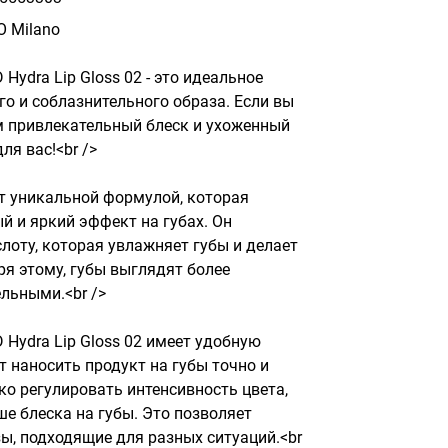
O Milano
 Hydra Lip Gloss 02 - это идеальное 
о и соблазнительного образа. Если вы 
м привлекательный блеск и ухоженный 
ля вас!<br />

т уникальной формулой, которая 
 и яркий эффект на губах. Он 
оту, которая увлажняет губы и делает 
ря этому, губы выглядят более 
ьными.<br />

D Hydra Lip Gloss 02 имеет удобную 
т наносить продукт на губы точно и 
о регулировать интенсивность цвета, 
 блеска на губы. Это позволяет 
ы, подходящие для разных ситуаций.<br 