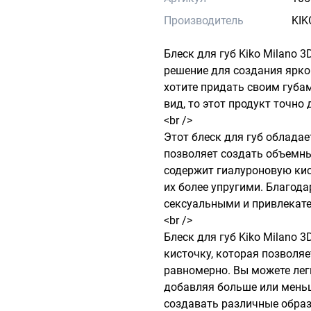
Производитель
KIK
Блеск для губ Kiko Milano 3D
решение для создания ярког
хотите придать своим губа
вид, то этот продукт точно д
<br />

Этот блеск для губ обладае
позволяет создать объемный
содержит гиалуроновую кисл
их более упругими. Благода
сексуальными и привлекател
<br />

Блеск для губ Kiko Milano 3
кисточку, которая позволяе
равномерно. Вы можете легк
добавляя больше или меньше
создавать различные образ