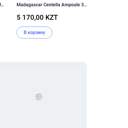
U
Madagascar Centella Ampoule 30
ретинолом (0,5
5
мл
феруловой кисл
5 170,00 KZT
17 050,00
CLEAN-UP Retino
В корзину
В корзину