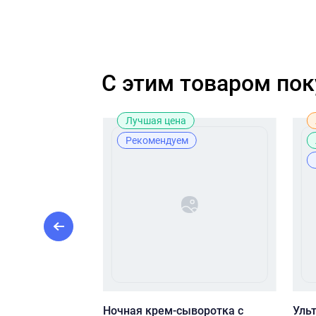
C этим товаром по
Лучшая цена
Рекомендуем
tamin C + E
Ночная крем-сыворотка с
Уль