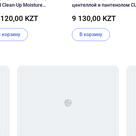
 Clean-Up Moisture
центеллой и пантенолом C
ncing Cream
SKIN Dr.Solution Cicaming B
 120,00 KZT
9 130,00 KZT
Madeca Cream 70 мл
В корзину
В корзину