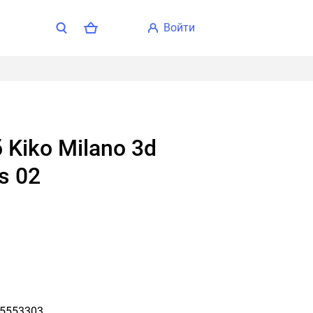
войти
s 02
5553303