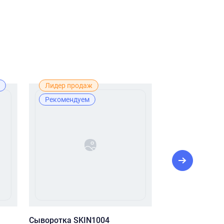
Лидер продаж
Новинка
Рекомендуем
Рекомендуе
Сыворотка SKIN1004
Омолаживающа