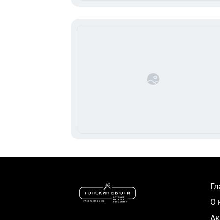
Г
О
А