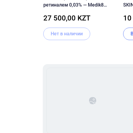
воротка для лица
ретиналем 0,03% — Medik8
SKIN
Crystal Retinal 3
Bala
ZT
27 500,00 KZT
10
ии
Нет в наличии
Item
1
of
16