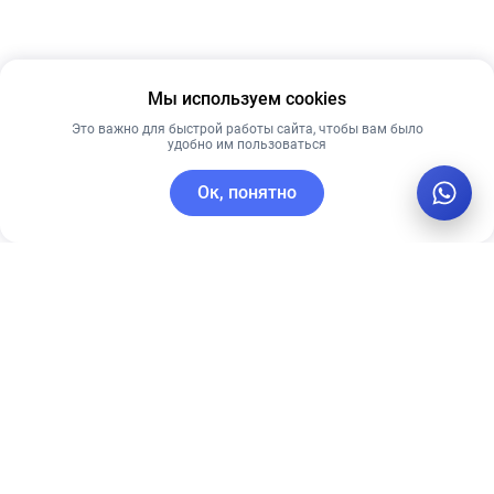
Мы используем cookies
Это важно для быстрой работы сайта, чтобы вам было
удобно им пользоваться
Ок, понятно
C этим товаром покупают
Лидер продаж
Рекомендуем
Рекомендуем
Сыворотка
Успокаивающий
SKIN1004
тонер для
Madagascar
чувствительной