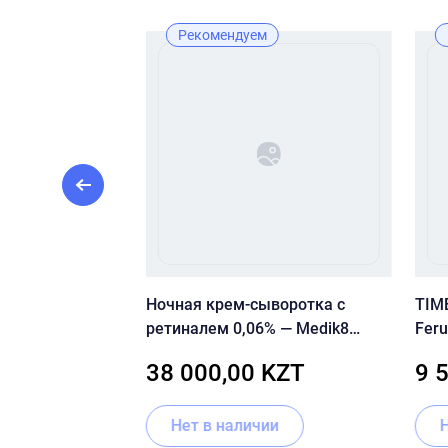
Рекомендуем
енка для
Ночная крем-сыворотка с
TIME
in Hydro Foam
ретиналем 0,06% — Medik8
Feru
Crystal Retinal 6
30 
ZT
38 000,00 KZT
9 
Нет в наличии