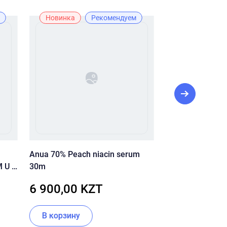
Новинка
Рекомендуем
Лидер прода
Лучшая цена
Рекомендуе
Anua 70% Peach niacin serum
Pre More ББ кр
 U И
30m
Extra Cover
6 900,00 KZT
6 500,00 
В корзину
В корзину