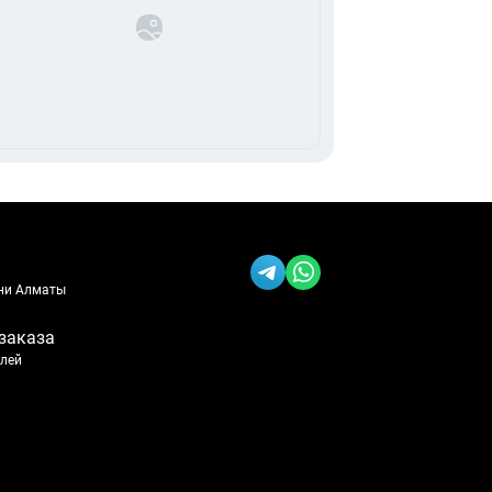
ени Алматы
заказа
блей