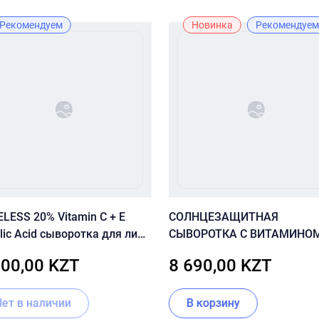
Рекомендуем
Новинка
Рекомендуем
LESS 20% Vitamin C + E
СОЛНЦЕЗАЩИТНАЯ
lic Acid сыворотка для лица
СЫВОРОТКА С ВИТАМИНОМ
мл
В12 CUSKIN VITAMIN U SUN
500,00 KZT
8 690,00 KZT
SERUM SPF 50+ PA++++
Нет в наличии
В корзину