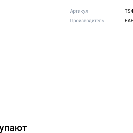
Артикул
TS4
Производитель
BA
купают