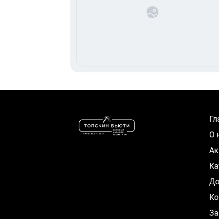
Г
О
А
К
Д
Ко
За