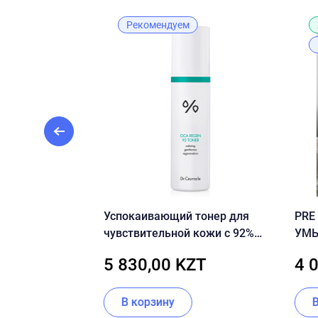
Рекомендуем
скатка с
Успокаивающий тонер для
PRE
кколи CU Skin
чувствительной кожи с 92%
УМЫ
coli Peeling Gel
центеллы Dr.Ceuracle Cica
FOA
ZT
5 830,00 KZT
4 
Regen 92 Toner
ии
В корзину