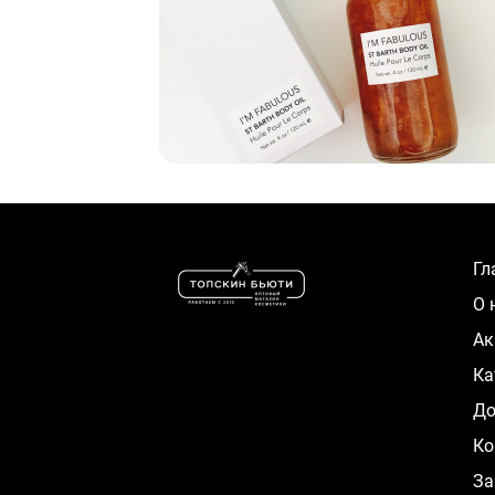
Г
О
А
К
Д
Ко
За