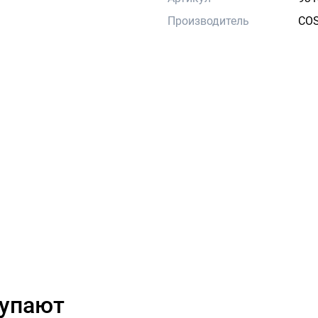
Производитель
CO
купают