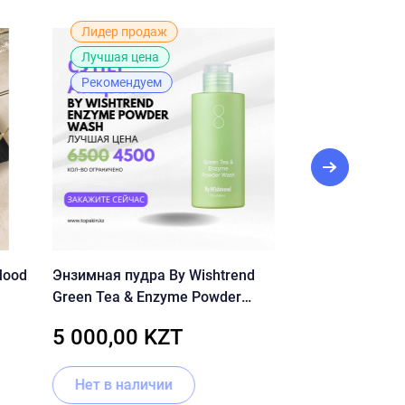
Лидер продаж
Лучшая цена
Лучшая цена
Рекомендуе
Рекомендуем
Mood
Энзимная пудра By Wishtrend
Гидрогелевые п
Green Tea & Enzyme Powder
волюфилином, 
Wash 110 г.
витамином U C
5 000,00 KZT
11 220,00
U Hydro Gel Eye
Нет в наличии
В корзину