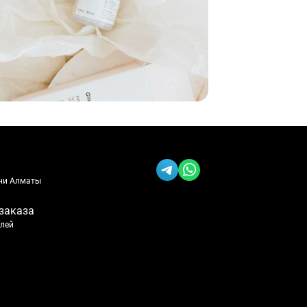
ени Алматы
заказа
блей