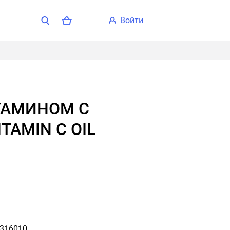
войти
ITAMIN C OIL
316010