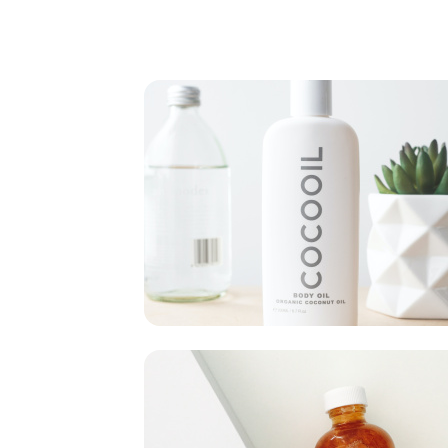
Item
1
of
16