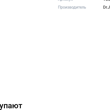
Производитель
Dr.J
купают