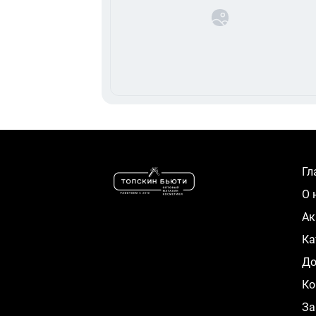
Г
О
А
К
Д
Ко
За