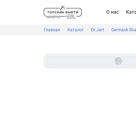
О нас
Кат
Главная
Каталог
Dr.Jart
Dermask Sha
/
/
/