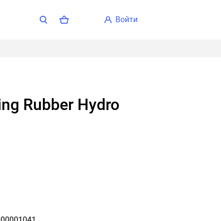
войти
00001041