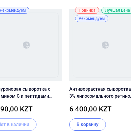
Рекомендуем
Новинка
Лучшая цена
Рекомендуем
луроновая сыворотка с
Антивозрастная сыворотка
амином С и пептидами
3% липосомального ретино
less Skin Care Hyaluronic
пептидами SKIN&LAB Retino
690,00 KZT
6 400,00 KZT
 Vitamin C Serum
Repair Serum
Нет в наличии
В корзину