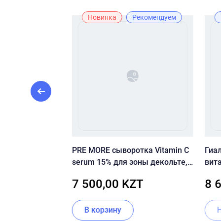
Новинка
Рекомендуем
енка для
PRE MORE сыворотка Vitamin C
Гиа
in Hydro Foam
serum 15% для зоны декольте,
вит
для лица 30 мл
Time
ZT
7 500,00 KZT
8 
Acid
В корзину