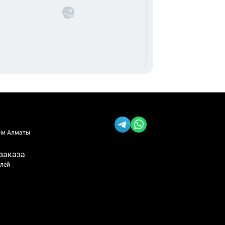
ени Алматы
заказа
блей