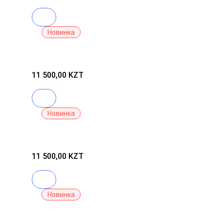
EVERGLOW
CUSHION
В корзину
-
21
Новинка
VANILLA
TARTE
Консиллер
Shape
Tape
11 500,00 KZT
Contour
128
В корзину
Новинка
TARTE
Консиллер
Shape
Tape
11 500,00 KZT
Contour
22N
В корзину
Новинка
Shiseido
FINO