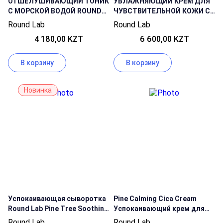
ОТШЕЛУШИВАЮЩИЙ ТОНИК
УВЛАЖНЯЮЩИЙ КРЕМ ДЛЯ
С МОРСКОЙ ВОДОЙ ROUND
ЧУВСТВИТЕЛЬНОЙ КОЖИ С
LAB 1025 DOKDO TONER
БЕРЁЗОВЫМ СОКОМ ROUND
Round Lab
Round Lab
LAB BIRCH JUICE
4 180,00 KZT
6 600,00 KZT
MOISTURIZING CREAM
В корзину
В корзину
Новинка
Успокаивающая сыворотка
Pine Calming Cica Cream
Round Lab Pine Tree Soothing
Успокаивающий крем для
Cica Ampoule
чувствительной, жирной и
Round Lab
Round Lab