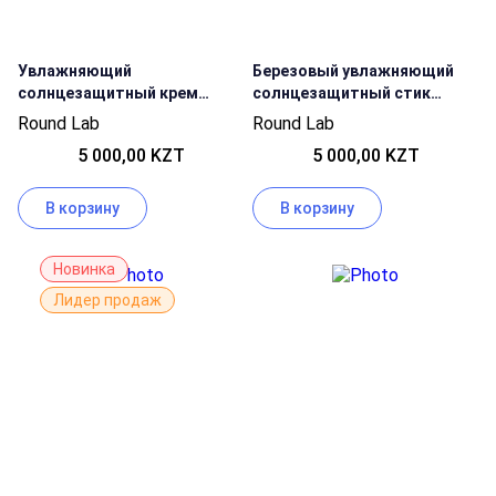
Увлажняющий
Березовый увлажняющий
солнцезащитный крем
солнцезащитный стик
Round Lab Birch Juice
Round Lab Birch Juice
Round Lab
Round Lab
Moisturizing Sun Cream
Moisturizing Sun Stick SPF
5 000,00 KZT
5 000,00 KZT
SPF50+ PA++++
50+ PA++++
В корзину
В корзину
Новинка
Лидер продаж