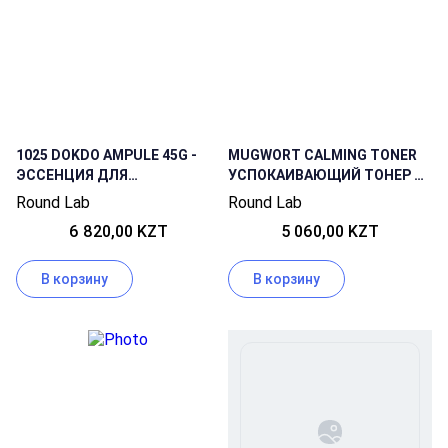
1025 DOKDO AMPULE 45G -
MUGWORT CALMING TONER
ЭССЕНЦИЯ ДЛЯ
УСПОКАИВАЮЩИЙ ТОНЕР С
ЧУВСТВИТЕЛЬНОЙ КОЖИ
ПОЛЫНЬЮ
Round Lab
Round Lab
45Г
6 820,00 KZT
5 060,00 KZT
В корзину
В корзину