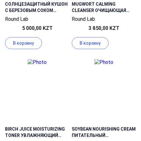
СОЛНЦЕЗАЩИТНЫЙ КУШОН
MUGWORT CALMING
С БЕРЕЗОВЫМ СОКОМ
CLEANSER ОЧИЩАЮЩАЯ
ROUND LAB BIRCH JUICE
ПЕНКА ДЛЯ ЛИЦА С
Round Lab
Round Lab
MOISTURIZING SUN CUSHION
ПОЛЫНЬЮ
5 000,00 KZT
3 850,00 KZT
15 ГР
В корзину
В корзину
BIRCH JUICE MOISTURIZING
SOYBEAN NOURISHING CREAM
TONER УВЛАЖНЯЮЩИЙ
ПИТАТЕЛЬНЫЙ