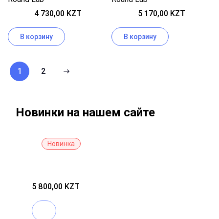
проблемной кожи
4 730,00 KZT
5 170,00 KZT
В корзину
В корзину
1
2
Новинки на нашем сайте
Новинка
Тонер
для
упругости
кожи
5 800,00 KZT
с
коллагеном
Нет в наличии
medicube