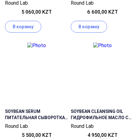
ТОНЕР С БЕРЕЗОВЫМ СОКОМ
ОМОЛАЖИВАЮЩИЙ КРЕМ
Round Lab
Round Lab
ДЛЯ ЛИЦА С ЭКСТРАКТОМ
5 060,00 KZT
6 600,00 KZT
ЧЕРНЫХ СОЕВЫХ БОБОВ
В корзину
В корзину
SOYBEAN SERUM
SOYBEAN CLEANSING OIL
ПИТАТЕЛЬНАЯ СЫВОРОТКА
ГИДРОФИЛЬНОЕ МАСЛО С
С ЭКСТРАКТОМ СОЕВЫХ
ЭКСТРАКТОМ ЧЕРНЫХ
Round Lab
Round Lab
БОБОВ
БОБОВ
5 500,00 KZT
4 950,00 KZT