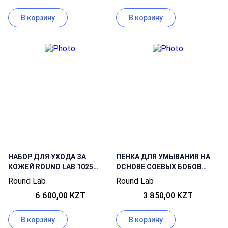
В корзину
В корзину
НАБОР ДЛЯ УХОДА ЗА
ПЕНКА ДЛЯ УМЫВАНИЯ НА
КОЖЕЙ ROUND LAB 1025
ОСНОВЕ СОЕВЫХ БОБОВ
DOKDO ON THE GO KIT
ROUND LAB SOYBEAN
Round Lab
Round Lab
(ТОНЕР + ЛОСЬОН +
CLEANSER 150ML
6 600,00 KZT
3 850,00 KZT
ОЧИЩАЮЩЕЕ СРЕДСТВО)
В корзину
В корзину