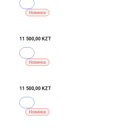
В корзину
-
21
Новинка
VANILLA
TARTE
Консиллер
Shape
Tape
11 500,00 KZT
Contour
128
В корзину
Новинка
TARTE
Консиллер
Shape
Tape
11 500,00 KZT
Contour
22N
В корзину
Новинка
Shiseido
FINO
Premium