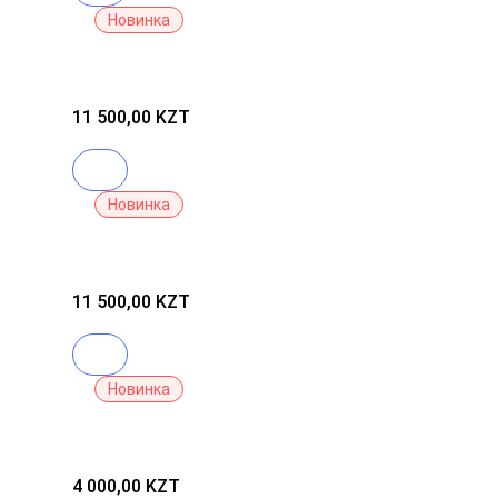
21
Новинка
VANILLA
TARTE
Консиллер
Shape
Tape
11 500,00 KZT
Contour
128
В корзину
Новинка
TARTE
Консиллер
Shape
Tape
11 500,00 KZT
Contour
22N
В корзину
Новинка
Shiseido
FINO
Premium
Touch
4 000,00 KZT