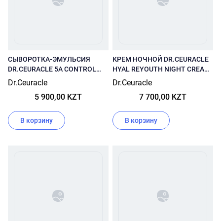
СЫВОРОТКА-ЭМУЛЬСИЯ
КРЕМ НОЧНОЙ DR.CEURACLE
DR.CEURACLE 5A CONTROL
HYAL REYOUTH NIGHT CREAM
CLEARING SERUM IN
60 МЛ
Dr.Ceuracle
Dr.Ceuracle
EMULSION 100 МЛ
5 900,00 KZT
7 700,00 KZT
В корзину
В корзину