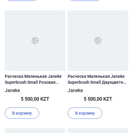
Расческа Маленькая Janeke
Расческа Маленькая Janeke
Superbrush Small Розовая
Superbrush Small Двухцветная
Основа/ Белые Зубчики
86sp234 (Ara - Оранжевый/
Janeke
Janeke
94sp234 (Pnk-Розовый)
Фиолетовый )
5 500,00 KZT
5 500,00 KZT
В корзину
В корзину