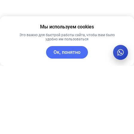
Мы используем cookies
Это важно для быстрой работы сайта, чтобы вам было
удобно им пользоваться
Ок, понятно
C этим товаром покупают
Рекомендуем
Лидер продаж
Лучшая цена
Рекомендуем
КРЕМ ДЛЯ
Ультра-
ЛИЦА ALLIES
увлажняющий
OF SKIN MULTI
крем CU SKIN