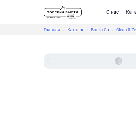
О нас
Кат
Главная
Каталог
Banila Co
Clean It Z
/
/
/