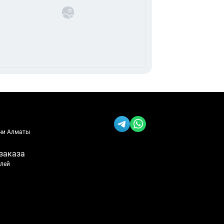
ени Алматы
заказа
блей