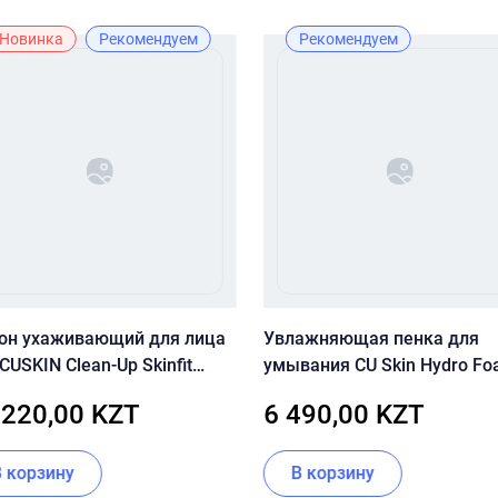
Новинка
Рекомендуем
Рекомендуем
он ухаживающий для лица
Увлажняющая пенка для
CUSKIN Clean-Up Skinfit
умывания CU Skin Hydro F
ion Pact SPF50+ / PA+++,
Cleanser
 220,00 KZT
6 490,00 KZT
+ 15г
В корзину
В корзину