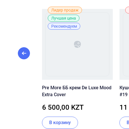
ж
Лидер продаж
Лучшая цена
Рекомендуем
 кушон со
Pre More ББ крем De Luxe Mood
Куш
м CU SKIN
Extra Cover
#19 
IT CUSHION
Cush
KZT
6 500,00 KZT
11
A+++) 21 тон
15г 
В корзину