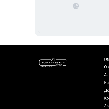
Г
О
А
К
Д
Ко
За