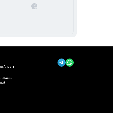
ени Алматы
заказа
блей