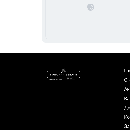
Г
О
А
К
Д
Ко
За