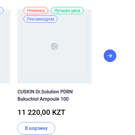
Новинка
Лучшая цена
Лидер прода
Рекомендуем
Лучшая цена
Рекомендуе
CUSKIN Dr.Solution PDRN
Ультра-увлажн
Bakuchiol Ampoule 100
SKIN Clean-Up M
Balancing Crea
11 220,00 KZT
10 120,00
В корзину
В корзину