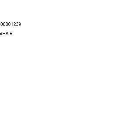
00001239
orHAIR