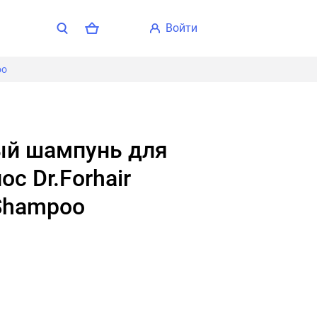
войти
oo
ос Dr.Forhair
 Shampoo