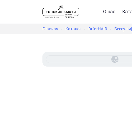
О нас
Кат
Главная
Каталог
DrforHAIR
Бессульф
/
/
/