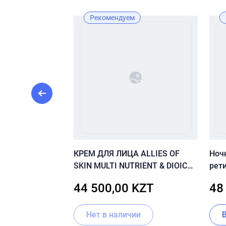
Рекомендуем
LAGOM Cellus
КРЕМ ДЛЯ ЛИЦА ALLIES OF
Ноч
ream 80 мл
SKIN MULTI NUTRIENT & DIOIC
рет
RENEWING CREAM 50 МЛ
Crys
ZT
44 500,00 KZT
48
Нет в наличии