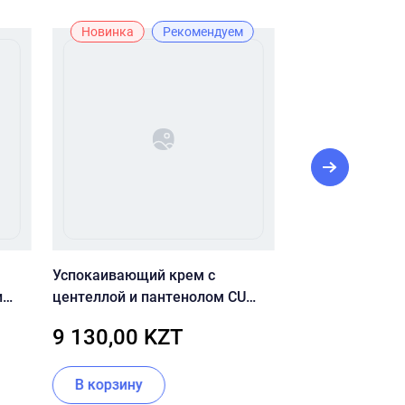
Новинка
Рекомендуем
Лидер прода
Рекомендуе
Успокаивающий крем с
Сыворотка SKI
и
центеллой и пантенолом CU
Madagascar Cen
MIN
SKIN Dr.Solution Cicaming B5
мл
9 130,00 KZT
5 170,00 
Madeca Cream 70 мл
В корзину
В корзину