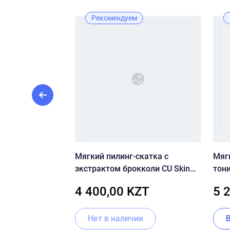
ж
Рекомендуем
ем De Luxe Mood
Мягкий пилинг-скатка с
Мяг
экстрактом брокколи CU Skin
тон
Dr. Solution Broccoli Peeling Gel
Mada
ZT
4 400,00 KZT
5 
Tone
Нет в наличии