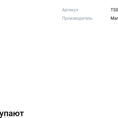
Артикул
TS0
Производитель
Man
купают