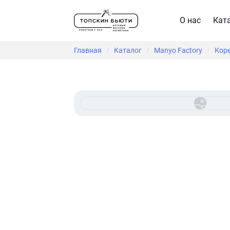
О нас
Кат
Главная
Каталог
Manyo Factory
Кор
/
/
/