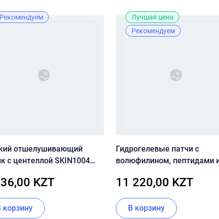
Рекомендуем
Лучшая цена
Рекомендуем
кий отшелушивающий
Гидрогелевые патчи с
ик с центеллой SKIN1004
волюфилином, пептидами 
gascar Centella Toning
витамином U CU SKIN VITA
236,00 KZT
11 220,00 KZT
r
U Hydro Gel Eye Patch
В корзину
В корзину