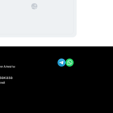
ени Алматы
заказа
блей