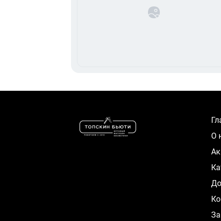
Г
О
А
К
Д
Ко
За